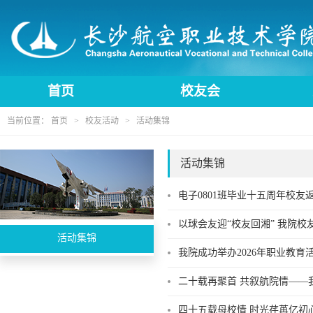
首页
校友会
当前位置：
首页
>
校友活动
>
活动集锦
活动集锦
电子0801班毕业十五周年校
以球会友迎“校友回湘” 我院
活动集锦
我院成功举办2026年职业教育
二十载再聚首 共叙航院情——我
四十五载母校情 时光荏苒亿初