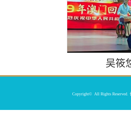
吴筱
Copyright© All Rights R