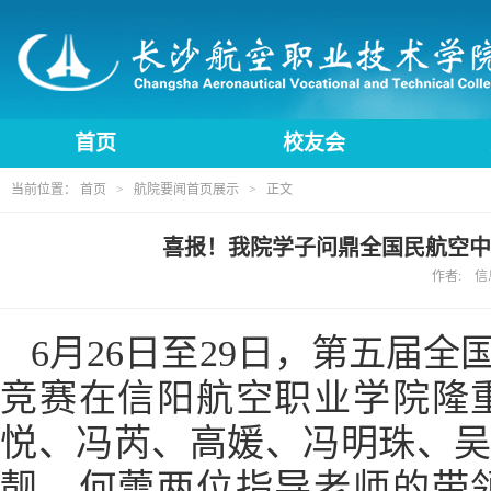
首页
校友会
当前位置：
首页
>
航院要闻首页展示
> 正文
喜报！我院学子问鼎全国民航空中
作者: 信息
6月26日至29日，第五届
竞赛在信阳航空职业学院隆
悦、冯芮、高媛、冯明珠、
靓、何蕾两位指导老师的带