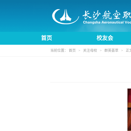
首页
校友会
当前位置：
首页
>
关注母校
>
群英荟萃
> 正