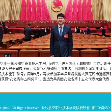
6月毕业于长沙航空职业技术学院，同年7月进入国营芜湖机械厂工作。现任
技能大赛全国选拔赛，荣获飞机维修项目第五名，顺利进入国家集训队，并
国技术能手”称号。同年9月，再次参加第46届世界技能大赛芜湖市选拔赛获
2年5月获得“安徽青年五四奖章”。当选为共青团安徽省第十五次代表大会代
yright© All Rights Reserved. 长沙航空职业技术学院版权所有 湘ICP备0500