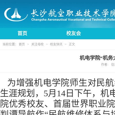
首页
校友会
当前位置：
首页
>
关注母校
>
校友快讯
> 正文
机电学院“机务
作者: 信息
为增强机电学院师生对民航
生涯规划，5月14日下午，机
院优秀校友、首届世界职业
判谭导航作“民航维修体系与